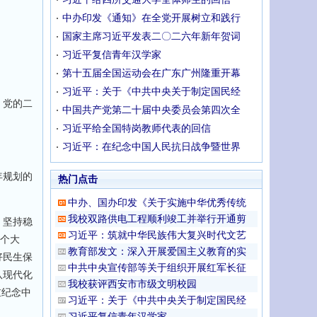
中办印发《通知》在全党开展树立和践行
国家主席习近平发表二〇二六年新年贺词
习近平复信青年汉学家
第十五届全国运动会在广东广州隆重开幕
习近平：关于《中共中央关于制定国民经
。党的二
中国共产党第二十届中央委员会第四次全
习近平给全国特岗教师代表的回信
习近平：在纪念中国人民抗日战争暨世界
年规划的
热门点击
中办、国办印发《关于实施中华优秀传统
我校双路供电工程顺利竣工并举行开通剪
，坚持稳
习近平：筑就中华民族伟大复兴时代文艺
两个大
教育部发文：深入开展爱国主义教育的实
好民生保
中共中央宣传部等关于组织开展红军长征
队现代化
我校获评西安市市级文明校园
重纪念中
习近平：关于《中共中央关于制定国民经
习近平复信青年汉学家