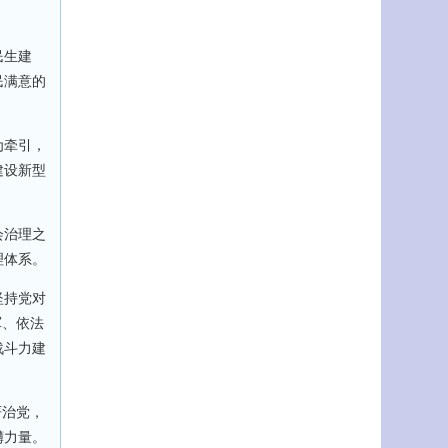
民生建
民满意的
为牵引，
建设新型
会治理之
理体系。
坚持党对
军、依法
战斗力建
严治党，
礴力量。