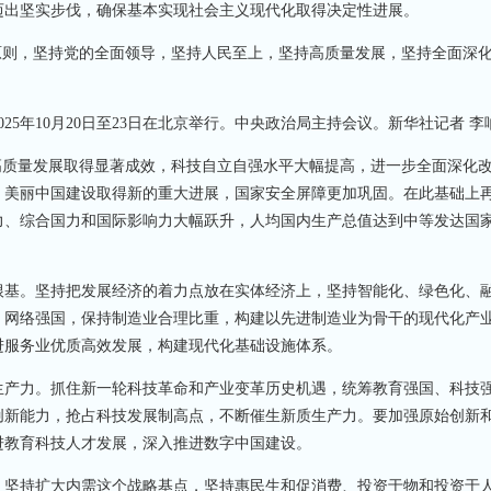
迈出坚实步伐，确保基本实现社会主义现代化取得决定性进展。
则，坚持党的全面领导，坚持人民至上，坚持高质量发展，坚持全面深
年10月20日至23日在北京举行。中央政治局主持会议。新华社记者 李响
质量发展取得显著成效，科技自立自强水平大幅提高，进一步全面深化
，美丽中国建设取得新的重大进展，国家安全屏障更加巩固。在此基础上
力、综合国力和国际影响力大幅跃升，人均国内生产总值达到中等发达国
基。坚持把发展经济的着力点放在实体经济上，坚持智能化、绿色化、
、网络强国，保持制造业合理比重，构建以先进制造业为骨干的现代化产
进服务业优质高效发展，构建现代化基础设施体系。
产力。抓住新一轮科技革命和产业变革历史机遇，统筹教育强国、科技
创新能力，抢占科技发展制高点，不断催生新质生产力。要加强原始创新
进教育科技人才发展，深入推进数字中国建设。
坚持扩大内需这个战略基点，坚持惠民生和促消费、投资于物和投资于