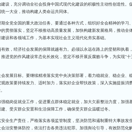
治建设，充分调动全社会投身中国式现代化建设的积极性主动性创造性。
国统一大业，推动构建人类命运共同体。
期全党全国的重大政治任务。要通过各种方式，组织好全会精神的学习
神的贯彻落实，坚定不移推动高质量发展，加快构建新发展格局，推动全
济建设和各领域工作，为基本实现社会主义现代化夯实基础。
有效，经济社会发展的保障就越有力。必须以永远在路上的坚韧和执着
推进党的作风建设常态化长效化，坚定不移开展反腐败斗争，为实现“十
会发展目标。要继续精准落实党中央决策部署，着力稳就业、稳企业、
宏观政策要持续发力、适时加力，落实好企业帮扶政策，深入实施提振消
险。
强稳岗促就业工作，促进重点群体稳定就业，加大欠薪整治力度，加强
重建、受灾群众安置和生活保障工作，确保受灾群众温暖过冬。
安全生产责任，严格落实各项监管制度，坚决防范和遏制重特大事故发
社会治安整体防控，依法打击各类违法犯罪。加强舆论引导，有效防范化