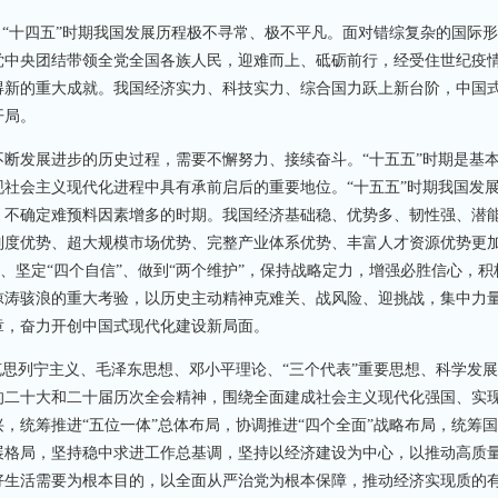
“十四五”时期我国发展历程极不寻常、极不平凡。面对错综复杂的国际
党中央团结带领全党全国各族人民，迎难而上、砥砺前行，经受住世纪疫
得新的重大成就。我国经济实力、科技实力、综合国力跃上新台阶，中国
开局。
发展进步的历史过程，需要不懈努力、接续奋斗。“十五五”时期是基
社会主义现代化进程中具有承前启后的重要地位。“十五五”时期我国发
、不确定难预料因素增多的时期。我国经济基础稳、优势多、韧性强、潜
制度优势、超大规模市场优势、完整产业体系优势、丰富人才资源优势更
”、坚定“四个自信”、做到“两个维护”，保持战略定力，增强必胜信心，积
惊涛骇浪的重大考验，以历史主动精神克难关、战风险、迎挑战，集中力
章，奋力开创中国式现代化建设新局面。
思列宁主义、毛泽东思想、邓小平理论、“三个代表”重要思想、科学发
的二十大和二十届历次全会精神，围绕全面建成社会主义现代化强国、实
，统筹推进“五位一体”总体布局，协调推进“四个全面”战略布局，统筹
展格局，坚持稳中求进工作总基调，坚持以经济建设为中心，以推动高质
好生活需要为根本目的，以全面从严治党为根本保障，推动经济实现质的