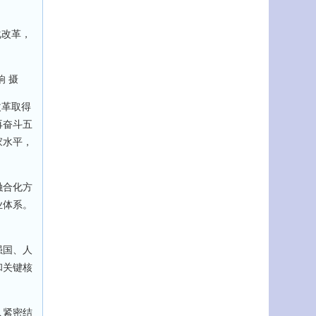
化改革，
 摄
改革取得
再奋斗五
家水平，
融合化方
业体系。
强国、人
和关键核
人紧密结