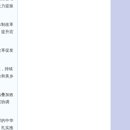
大力提振
体制改革
，提升宏
改革促发
。
展，持续
业和美乡
略叠加效
展协调
深的中华
，扎实推