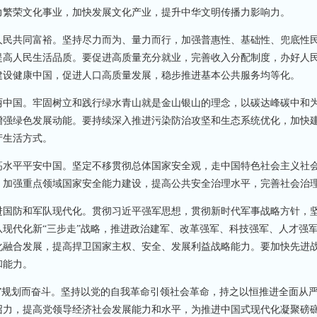
力繁荣文化事业，加快发展文化产业，提升中华文明传播力影响力。
民共同富裕。坚持尽力而为、量力而行，加强普惠性、基础性、兜底性
提高人民生活品质。要促进高质量充分就业，完善收入分配制度，办好人
建设健康中国，促进人口高质量发展，稳步推进基本公共服务均等化。
中国。牢固树立和践行绿水青山就是金山银山的理念，以碳达峰碳中和
增强绿色发展动能。要持续深入推进污染防治攻坚和生态系统优化，加快
产生活方式。
水平平安中国。坚定不移贯彻总体国家安全观，走中国特色社会主义社
，加强重点领域国家安全能力建设，提高公共安全治理水平，完善社会治
国防和军队现代化。贯彻习近平强军思想，贯彻新时代军事战略方针，
现代化新“三步走”战略，推进政治建军、改革强军、科技强军、人才强
化融合发展，提高捍卫国家主权、安全、发展利益战略能力。要加快先进
和能力。
规划而奋斗。坚持以党的自我革命引领社会革命，持之以恒推进全面从
召力，提高党领导经济社会发展能力和水平，为推进中国式现代化凝聚磅