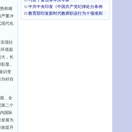
中共中央印发《中国共产党纪律处分条例
形势和艰
教育部印发新时代教师职业行为十项准则
情严重冲
式现代化
本实现社
展环境面
能大，长
加彰显。
极识变
量办好自
展观，全
现第二个
国内国际
量发展为
有效提升