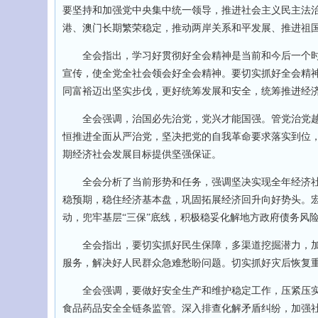
要坚持和加强党中央集中统一领导，推进社会主义民主法
港、澳门长期繁荣稳定，推动两岸关系和平发展、推进祖
全会指出，学习好贯彻好全会精神是当前和今后一个时
宣传，使全党全社会领会好全会精神。要切实抓好全会精
同富裕迈出坚实步伐，更好统筹发展和安全，统筹推进经
全会强调，治国必先治党，党兴才能国强。管党治党越
恒推进全面从严治党，坚决把党的自我革命要求落实到位，
期经济社会发展目标提供坚强保证。
全会分析了当前形势和任务，强调坚决实现全年经济社
稳预期，稳住经济基本盘，巩固拓展经济回升向好势头。
动，兜牢基层“三保”底线，积极稳妥化解地方政府债务风
全会指出，要切实抓好民生保障，多渠道挖掘潜力，加
服务，解决好人民群众急难愁盼问题。切实抓好灾后恢复
全会强调，要做好安全生产和维护稳定工作，压紧压实
食品药品安全全链条监管。深入排查化解矛盾纠纷，加强