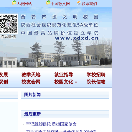
大校网站
中国散文网
联系我们
发展
教学天地
就业指导
学校招聘
双创
校友会网
校园文化
院长信箱
图片新闻
最后更新
牢记殷殷嘱托 勇担国家使命
习近平给四所交通大学全体师生的回信