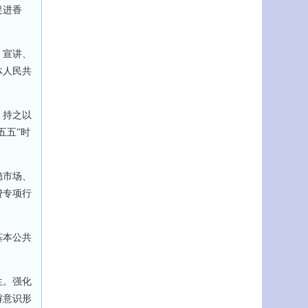
促进香
、宣讲、
体人民共
，持之以
五五”时
稳市场、
费专项行
基本公共
生。强化
解意识形