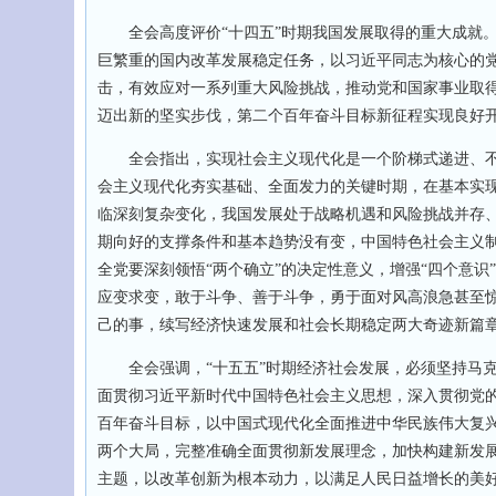
全会高度评价“十四五”时期我国发展取得的重大成就。
巨繁重的国内改革发展稳定任务，以习近平同志为核心的
击，有效应对一系列重大风险挑战，推动党和国家事业取
迈出新的坚实步伐，第二个百年奋斗目标新征程实现良好
全会指出，实现社会主义现代化是一个阶梯式递进、不断
会主义现代化夯实基础、全面发力的关键时期，在基本实现
临深刻复杂变化，我国发展处于战略机遇和风险挑战并存
期向好的支撑条件和基本趋势没有变，中国特色社会主义
全党要深刻领悟“两个确立”的决定性意义，增强“四个意识
应变求变，敢于斗争、善于斗争，勇于面对风高浪急甚至
己的事，续写经济快速发展和社会长期稳定两大奇迹新篇
全会强调，“十五五”时期经济社会发展，必须坚持马克
面贯彻习近平新时代中国特色社会主义思想，深入贯彻党
百年奋斗目标，以中国式现代化全面推进中华民族伟大复兴
两个大局，完整准确全面贯彻新发展理念，加快构建新发
主题，以改革创新为根本动力，以满足人民日益增长的美