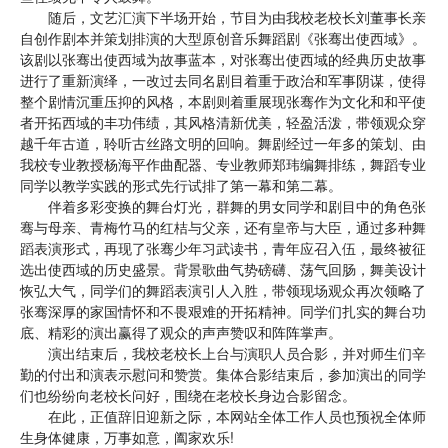
随后，文艺汇演下半场开始，节目为由我校老校长刘董事长亲
自创作剧本并策划排演的大型原创音乐舞蹈剧《张骞出使西域》。
该剧以张骞出使西域为故事蓝本，对张骞出使西域的经典历史故事
进行了重新演绎，一改过去同名剧目着重于政治和军事阴谋，使得
整个剧情沉重压抑的风格，本剧则着重展现张骞作为文化和和平使
者开拓西域的丰功伟绩，其风格清新优美，轻盈活泼，带领观众穿
越千年古道，聆听古丝路文明的回响。舞剧经过一年多的策划、由
我校专业教授杨海平作曲配器、专业教师郑玮编舞排练，舞蹈专业
同学以教学实践的形式先行试排了第一幕和第二幕。
伴着多彩变换的舞台灯光，群舞的男女同学和剧目中的角色张
骞与母亲、青梅竹马的红桔与父亲，还有皇帝与大臣，通过多种舞
蹈表演形式，再现了张骞少年习武读书，青年应召入伍，最终被征
选出使西域的历史盛景。背景歌曲气势磅礴、荡气回肠，舞美设计
恢弘大气，同学们的舞蹈表演引人入胜，带领现场观众再次领略了
张骞深厚的家国情怀和不畏艰难的开拓精神。同学们扎实的舞台功
底、精彩的演出赢得了观众的声声赞叹和阵阵掌声。
演出结束后，我校老校长上台与演职人员合影，并对师生们辛
勤的付出和演表示慰问和赞赏。集体合影结束后，参加演出的同学
们也纷纷向老校长问好，围绕在老校长身边合影留念。
在此，正值辞旧迎新之际，本网站全体工作人员也预祝全体师
生身体健康，万事如意，阖家欢乐!