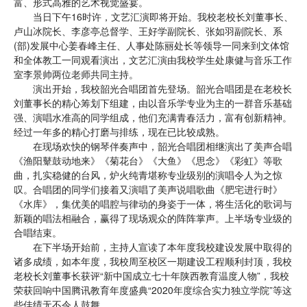
富、形式高雅的艺术视觉盛宴。
当日下午16时许，文艺汇演即将开始。我校老校长刘董事长、
卢山冰院长、李彦亭总督学、王好学副院长、张如羽副院长、系
(部)发展中心姜春峰主任、人事处陈丽处长等领导一同来到文体馆
和全体教工一同观看演出，文艺汇演由我校学生处康健与音乐工作
室李景帅两位老师共同主持。
演出开始，我校韶光合唱团首先登场。韶光合唱团是在老校长
刘董事长的精心筹划下组建，由以音乐学专业为主的一群音乐基础
强、演唱水准高的同学组成，他们充满青春活力，富有创新精神。
经过一年多的精心打磨与排练，现在已比较成熟。
在现场欢快的钢琴伴奏声中，韶光合唱团相继演出了美声合唱
《渔阳鼙鼓动地来》《菊花台》《大鱼》《思念》《彩虹》等歌
曲，扎实稳健的台风，炉火纯青堪称专业级别的演唱令人为之惊
叹。合唱团的同学们接着又演唱了美声说唱歌曲《肥宅进行时》
《水库》，集优美的唱腔与律动的身姿于一体，将生活化的歌词与
新颖的唱法相融合，赢得了现场观众的阵阵掌声。上半场专业级的
合唱结束。
在下半场开始前，主持人宣读了本年度我校建设发展中取得的
诸多成绩，如本年度，我校周至校区一期建设工程顺利封顶，我校
老校长刘董事长获评“新中国成立七十年陕西教育温度人物”，我校
荣获回响中国腾讯教育年度盛典“2020年度综合实力独立学院”等这
些佳绩无不令人鼓舞。