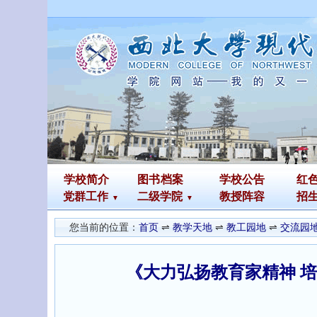
学校简介
图书
档案
学校公告
红
党群工作
二级学院
教授阵容
招
您当前的位置：
首页
⇌
教学天地
⇌
教工园地
⇌
交流园
《大力弘扬教育家精神 