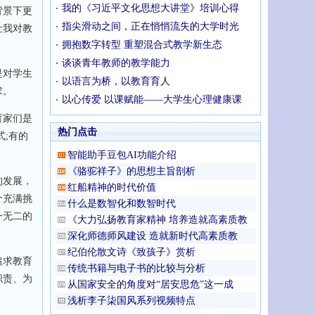
我的《习近平文化思想大讲堂》培训心得
背景下更
指尖滑动之间，正在悄悄流失的大学时光
让我对教
拥抱数字转型 重塑混合式教学新生态
谈谈青年教师的教学能力
是对学生
以语言为桥，以教育育人
求。
以心传爱 以课赋能——大学生心理健康课
育家们是
热门点击
;有的
智能助手豆包AI功能介绍
《骆驼祥子》的思想主旨剖析
的发展，
红船精神的时代价值
个充满挑
什么是数智化和数智时代
一无二的
《大力弘扬教育家精神 培养造就高素质教
深化师德师风建设 造就新时代高素质教
纪伯伦散文诗《致孩子》赏析
追求教育
传统书籍与电子书的比较与分析
职责、为
从国家安全的角度对“居安思危”这一成
浅析李子柒国风系列视频特点