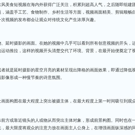
风美食短视频在海内外获得广泛关注，积累到超高人气，之后随即组建
题，涵盖手工艺、食物制作、乡村生活等方面，视频画面精美、剪辑顺畅
一次视频的发布都会让观众对传统文化产生浓厚兴趣。
、延时摄影的画面。在她的视频中几乎可以看到所有创意视频的开头，
的运动推拉，这样的视频开头清楚交代了环境、背景，在最开始便奠定了
者就是延时摄影的星空月亮的素材呈现出降格的画面效果，即通过降低
频影像形成一种慢节奏的诗意氛围。
画面构图在最大程度上突出被摄主体，在最大程度上第一时间吸引到观
前方或靠近镜头的人或物从而突出主体对象，形成前景构图。同时也在
比，最大限度将观众的注意力放在画面主人公身上，在增强画面纵深感的