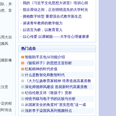
我的《习近平文化思想大讲堂》培训心得
团队，并
指尖滑动之间，正在悄悄流失的大学时光
自然、音
拥抱数字转型 重塑混合式教学新生态
谈谈青年教师的教学能力
以语言为桥，以教育育人
以心传爱 以课赋能——大学生心理健康课
运用大自
视频风
热门点击
智能助手豆包AI功能介绍
视频影像
《骆驼祥子》的思想主旨剖析
红船精神的时代价值
什么是数智化和数智时代
《大力弘扬教育家精神 培养造就高素质教
众注意
深化师德师风建设 造就新时代高素质教
纪伯伦散文诗《致孩子》赏析
传统书籍与电子书的比较与分析
一定的程
从国家安全的角度对“居安思危”这一成
同时传达
浅析李子柒国风系列视频特点