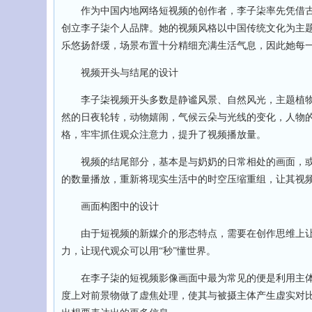
作为中国内地网络短视频的创作者，李子柒率先凭借古
创立李子柒个人品牌。她的视频风格以中国传统文化为主
乐悠扬舒缓，场景布置十分精细充满生活气息，因此她每
视频开头与结尾的设计
李子柒视频开头多数是静谧风景、自然风光，主题植物
然的日夜轮转，动物嬉闹，气候云朵与光线的变化，人物
格，牢牢抓住观众注意力，提升了视频播放量。
视频的结尾部分，基本是与奶奶的日常相处的画面，或
的数量播放，重新将现实生活中的时空压缩重组，让其视
画面构图中的设计
由于短视频的新媒介的形态特点，需要在创作思维上让
力，让现代观众可以用“秒”懂世界。
在李子柒的短视频影像画面中最为常见的便是利用主体
度上对前景物做了虚焦处理，使其与被摄主体产生虚实对