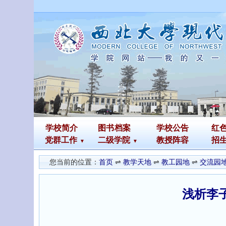
学校简介
图书
档案
学校公告
红
党群工作
二级学院
教授阵容
招
您当前的位置：
首页
⇌
教学天地
⇌
教工园地
⇌
交流园
浅析李