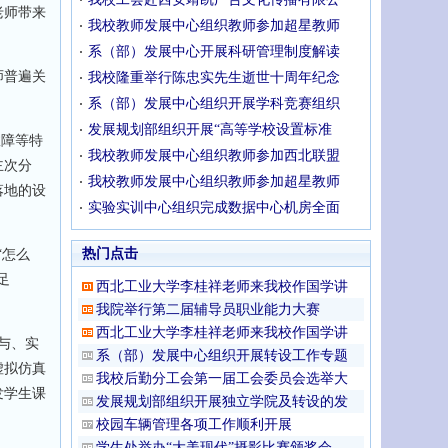
老师带来
我校教师发展中心组织教师参加超星教师
系（部）发展中心开展科研管理制度解读
师普遍关
我校隆重举行陈忠实先生逝世十周年纪念
系（部）发展中心组织开展学科竞赛组织
发展规划部组织开展“高等学校设置标准
故障等特
我校教师发展中心组织教师参加西北联盟
主次分
我校教师发展中心组织教师参加超星教师
落地的设
实验实训中心组织完成数据中心机房全面
热门点击
“怎么
足
西北工业大学李桂祥老师来我校作国学讲
我院举行第二届辅导员职业能力大赛
西北工业大学李桂祥老师来我校作国学讲
与、实
系（部）发展中心组织开展转设工作专题
虚拟仿真
我校后勤分工会第一届工会委员会选举大
发学生课
发展规划部组织开展独立学院及转设的发
校园车辆管理各项工作顺利开展
学生处举办“大美现代”摄影比赛颁奖会