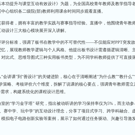
基本功提升与课堂互动有效设计》为题，为全国高校青年教师及教学指导
中心组织各二级院(部)教师利用课余时间同步观看直播。
获得者，拥有丰富的教学实践与赛事指导经验。直播中，他围绕青年教
互动设计三大核心模块展开深入讲解。
分标准，强调了板书在教学中的不可替代性——不仅能应对PPT突发
记忆，展现教师教学逻辑与个人风格。他提出板书设计需遵循逻辑清晰、
、对比式、思维导图式三种实用板书类型，为不同学科教师提供了可直接
课”到“善设计”的关键进阶，核心在于清晰阐述“为什么教”“教什么”
教学策略、考核评价六个维度，拆解了说课的核心要点，强调青年教师需立
会需求，构建系统化的课程设计思维。
的“学习金字塔” 研究，指出被动听讲的学习保持率仅为5%，而主动参
中学、赛中学、玩中学”的互动设计理念，分享了项目式学习、跨学科融合、
、模拟电子电路创新实验等案例，展示了如何通过任务驱动、兴趣引导激