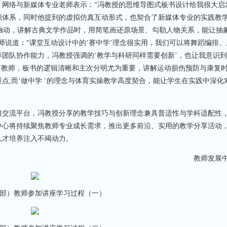
络与新媒体专业老师表示：“冯教授的思维导图式板书设计给我很大启
识体系，同时他提到的虚拟仿真互动形式，也契合了新媒体专业的实践教
受触动，讲解古典文学作品时，用简笔画还原场景、勾勒人物关系，能让抽
师说道：“课堂互动设计中的‘赛中学’理念很实用，我们可以将舞蹈编排、
团队协作能力，冯教授强调的‘教学与科研同样需要创新’，也让我意识
育教师，板书的逻辑清晰和主次分明尤为重要，讲解运动损伤预防与康复
点;而‘做中学 ’的理念与体育实操教学高度契合，能让学生在实践中深化
交流平台，冯教授分享的教学技巧与创新理念兼具普适性与学科适配性
中心将持续聚焦教师专业成长需求，推出更多前沿、实用的教学分享活动
人才培养注入不竭动力。
教师发展中
部）教师参加讲座学习过程（一）