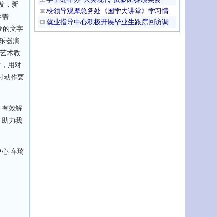
发，新
校领导观摩总务处《国学大讲堂》学习情
学需
就业指导中心积极开展毕业生跟踪回访调
象的文字
乐器演
到艺术教
时，用对
对动作要
，有效解
，助力我
心 车琦