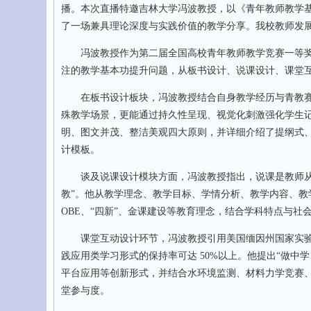
播。本次直播特邀吉林大学冯波教授，以《青年教师教学
了一场兼具理论深度与实践价值的教学分享。我校教师发展
冯波教授作为第二届全国高校青年教师教学竞赛一等奖
注的教学基本功提升问题，从板书设计、说课设计、课堂
在板书设计板块，冯波教授结合自身教学经历与青教赛评
殊教学场景，更能通过持久性呈现、视觉化刺激强化学生
明、图文并茂、整洁美观四大原则，并详细介绍了提纲式
计模板。
谈及说课设计模块方面，冯波教授指出，说课是教师从“会讲
教”。他从教学理念、教学目标、学情分析、教学内容、
OBE、“四新”、金课建设等教育理念，结合学科特点与社
课堂互动设计环节，冯波教授引用美国缅因州国家实验室
践应用类学习形式的保持率可达 50%以上。他提出“做
平台应用等创新形式，并结合水环境监测、材料力学竞赛
堂参与度。