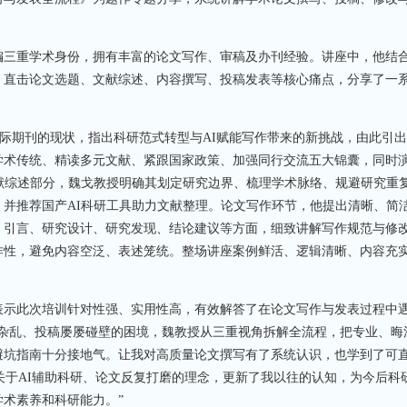
三重学术身份，拥有丰富的论文写作、审稿及办刊经验。讲座中，他结
，直击论文选题、文献综述、内容撰写、投稿发表等核心痛点，分享了一
期刊的现状，指出科研范式转型与AI赋能写作带来的新挑战，由此引出
术传统、精读多元文献、紧跟国家政策、加强同行交流五大锦囊，同时演
献综述部分，魏戈教授明确其划定研究边界、梳理学术脉络、规避研究重
并推荐国产AI科研工具助力文献整理。论文写作环节，他提出清晰、简
、引言、研究设计、研究发现、结论建议等方面，细致讲解写作规范与修
作性，避免内容空泛、表述笼统。整场讲座案例鲜活、逻辑清晰、内容充
示此次培训针对性强、实用性高，有效解答了在论文写作与发表过程中
理杂乱、投稿屡屡碰壁的困境，魏教授从三重视角拆解全流程，把专业、晦
避坑指南十分接地气。让我对高质量论文撰写有了系统认识，也学到了可
中关于AI辅助科研、论文反复打磨的理念，更新了我以往的认知，为今后科
术素养和科研能力。”