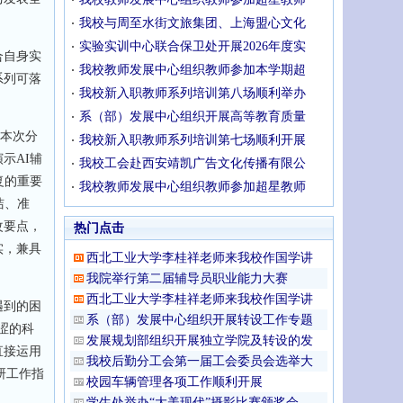
我校与周至水街文旅集团、上海盟心文化
实验实训中心联合保卫处开展2026年度实
合自身实
我校教师发展中心组织教师参加本学期超
系列可落
我校新入职教师系列培训第八场顺利举办
系（部）发展中心组织开展高等教育质量
本次分
我校新入职教师系列培训第七场顺利开展
示AI辅
我校工会赴西安靖凯广告文化传播有限公
复的重要
我校教师发展中心组织教师参加超星教师
洁、准
改要点，
热门点击
实，兼具
西北工业大学李桂祥老师来我校作国学讲
我院举行第二届辅导员职业能力大赛
西北工业大学李桂祥老师来我校作国学讲
遇到的困
系（部）发展中心组织开展转设工作专题
涩的科
发展规划部组织开展独立学院及转设的发
直接运用
我校后勤分工会第一届工会委员会选举大
研工作指
校园车辆管理各项工作顺利开展
学生处举办“大美现代”摄影比赛颁奖会