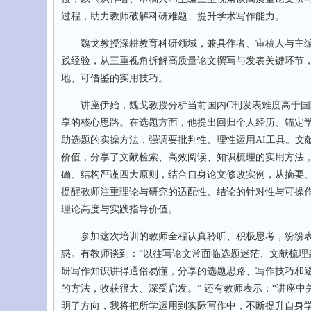
过程，助力教师破解科研难题、提升学术写作能力。
魏戈教授深耕教育科研领域，兼具作者、审稿人与主编
践经验，从三重视角拆解高质量论文撰写与发表关键环节
地、可借鉴的实用技巧。
讲座伊始，魏戈教授分析当前国内C刊发表难度高于国际
享的核心思路。在选题方面，他提出回归个人经历、锚定学
助选题的实操方法，强调要批判性、理性运用AI工具。文
价值，分享了文献检索、高效阅读、知识梳理的实用方法，
确、结构严谨四大原则，结合自身论文修改实例，从摘要
提醒教师注重理论与研究的适配性、结论的针对性与可操
理论高度与实践指导价值。
参加这次培训的教师全程认真聆听、积极思考，纷纷表
惑。有教师谈到：“以往写论文常面临选题迷茫、文献梳
研写作知识讲得通俗易懂，分享的选题思路、写作技巧和
的方法，收获很大、深受启发。” 还有教师表示：“讲座
明了方向，我将把所学运用到实际写作中，不断提升自身学