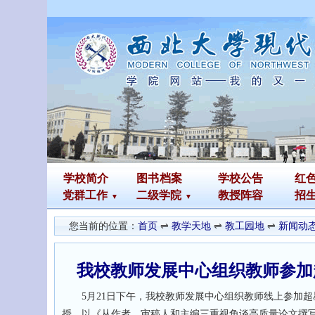
学校简介
图书
档案
学校公告
红
党群工作
二级学院
教授阵容
招
您当前的位置：
首页
⇌
教学天地
⇌
教工园地
⇌
新闻动
我校教师发展中心组织教师参加
5月21日下午，我校教师发展中心组织教师线上参加超
授，以《从作者、审稿人和主编三重视角谈高质量论文撰