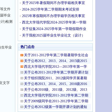
关于2025年暑假期间不办理学籍相关事宜
)等文件
2024-2025学年第二学期期末考试安排
5届毕业
2025年寒假期间不办理学籍学历相关事宜
计)检测
西北大学现代学院2024-2025学年第一学期
关于征集2024-2025学年第一学期假期作业
关于我校2025届毕业生毕业论文（设计）
热门点击
业生毕业
关于2011-2012学年第二学期暑期学生社会
关于公布2012、2013、2014、2015级2015
西北大学现代学院2012—2013学年第一学
关于公布2011-2012学年第二学期开课计划
关于组织我院2011、2012级同学开展暑期
文文字
关于公布2013、2014、2015、2016级2016
关于公布2010级、2011级、2012级、2013
西北大学现代学院2011-2012学年第二学期
关于2009级同学在2011-2012学年第二学期
关于公布2012级第一学期开课计划的通知