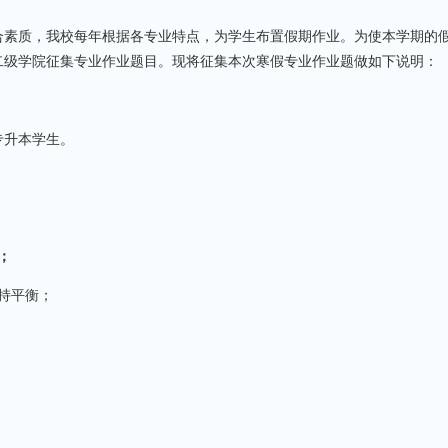
素质，我校每年根据各专业特点，为学生布置假期作业。为使本学期的
二级学院征集专业作业题目。现将征集本次寒假专业作业题做如下说明：
级专升本学生。
；
持平衡；