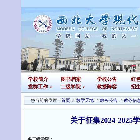
学校简介
图书
档案
学校公告
红
党群工作
二级学院
教授阵容
招
您当前的位置：
首页
⇌
教学天地
⇌
教务公告
⇌
教务信
关于征集2024-20
各二级学院：