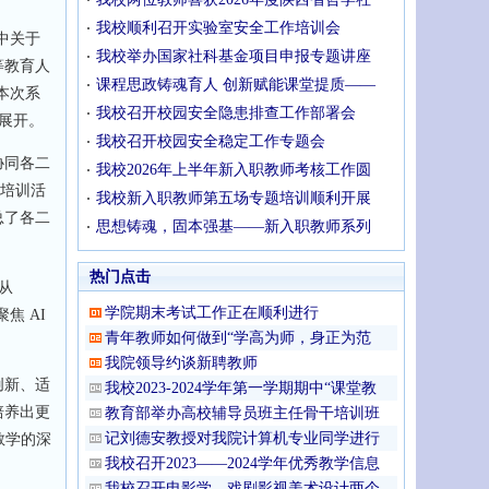
我校顺利召开实验室安全工作培训会
中关于
我校举办国家社科基金项目申报专题讲座
等教育人
课程思政铸魂育人 创新赋能课堂提质——
本次系
我校召开校园安全隐患排查工作部署会
展开。
我校召开校园安全稳定工作专题会
协同各二
我校2026年上半年新入职教师考核工作圆
的培训活
我校新入职教师第五场专题培训顺利开展
总了各二
思想铸魂，固本强基——新入职教师系列
热门点击
从
学院期末考试工作正在顺利进行
聚焦 AI
青年教师如何做到“学高为师，身正为范
我院领导约谈新聘教师
创新、适
我校2023-2024学年第一学期期中“课堂教
培养出更
教育部举办高校辅导员班主任骨干培训班
记刘德安教授对我院计算机专业同学进行
教学的深
我校召开2023——2024学年优秀教学信息
我校召开电影学、戏剧影视美术设计两个