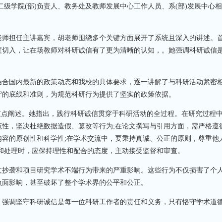
级学院(部)负责人、教务处及教师发展中心工作人员、系(部)发展中心
师担任主讲嘉宾，胡老师围绕多个关键方面展开了系统且深入的讲述。
度切入，让在场教师对科研诚信有了更为清晰的认知，。她强调科研诚信
合国内最新的政策动态和我校的具体要求，逐一讲解了与科研活动紧密
守的底线和准则，为规范科研行为提供了坚实的政策依据。
点阐述。她指出，践行科研诚信贯穿于科研活动的全过程。在研究过程
性，坚决杜绝数据造假、篡改等行为;在论文撰写与引用方面，需严格遵
容的原创性和科学性;在学术交流中，要秉持真诚、公正的原则，尊重他
和处理时，应保持理性和配合的态度，主动接受监督和审查。
抄袭和项目研究学术不端行为带来的严重影响。这些行为不仅损害了个
负面影响，甚至破坏了整个学术界的公平和公正。
强调坚守科研诚信是每一位科研工作者的责任和义务，只有恪守学术道