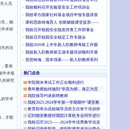
相关人员
我校顺利召开实验室安全工作培训会
我校举办国家社科基金项目申报专题讲座
首先，她
课程思政铸魂育人 创新赋能课堂提质——
是学术研
我校召开校园安全隐患排查工作部署会
我校召开校园安全稳定工作专题会
我校2026年上半年新入职教师考核工作圆
相关的法
我校新入职教师第五场专题培训顺利开展
思想铸魂，固本强基——新入职教师系列
中，要保
热门点击
循学术规
人的研究
学院期末考试工作正在顺利进行
青年教师如何做到“学高为师，身正为范
我院领导约谈新聘教师
人的学术
我校2023-2024学年第一学期期中“课堂教
教育部举办高校辅导员班主任骨干培训班
记刘德安教授对我院计算机专业同学进行
德，才能
我校召开2023——2024学年优秀教学信息
我校召开电影学、戏剧影视美术设计两个