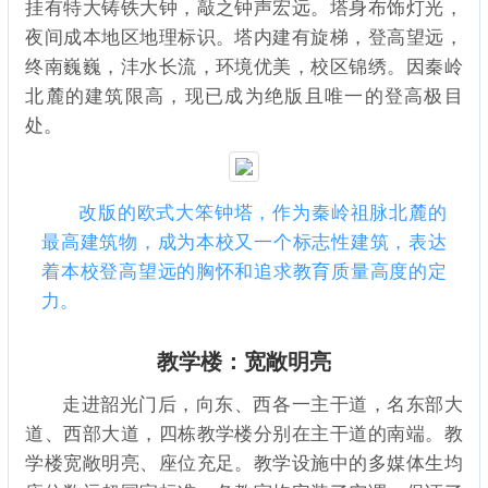
挂有特大铸铁大钟，敲之钟声宏远。塔身布饰灯光，
夜间成本地区地理标识。塔内建有旋梯，登高望远，
终南巍巍，沣水长流，环境优美，校区锦绣。因秦岭
北麓的建筑限高，现已成为绝版且唯一的登高极目
处。
改版的欧式大笨钟塔，作为秦岭祖脉北麓的
最高建筑物，成为本校又一个标志性建筑，表达
着本校登高望远的胸怀和追求教育质量高度的定
力。
教学楼：宽敞明亮
走进韶光门后，向东、西各一主干道，名东部大
道、西部大道，四栋教学楼分别在主干道的南端。教
学楼宽敞明亮、座位充足。教学设施中的多媒体生均