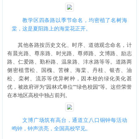
教学区四条路以季节命名，均密植了名树海
棠，这是夏阳路上的海棠花正开。
其他各路按历史文化、时序、道德观念命名，计
有晨光路、尊亲路、时光路、尊师路、文博路、励志
路、仁爱路、勤朴路、温泉路、沣水路等等。道路两
侧密植雪松、国槐、苦楝、海棠、丹桂、银杏、油
松、栾树、流苏等优异树种，因本校的绿化美化甚
优，被政府评为"园林式单位""绿色校园"等。这些荣誉
在本地区高校中独占前列。
文博广场筑有高台，通道立八口铜钟每活动
鸣钟，钟声洪亮，全国高校罕见。