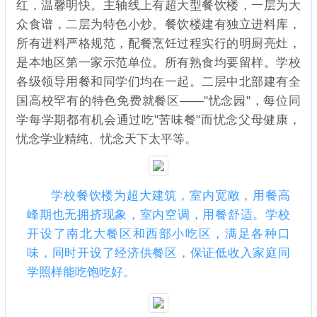
红，温馨明快。主轴线上有超大型餐饮楼，一层为大
众食谱，二层为特色小炒。餐饮楼建有独立进料库，
所有进料严格规范，配餐烹饪过程实行的明厨亮灶，
是本地区第一家示范单位。所有熟食均要留样。学校
各级领导用餐和同学们均在一起。二层中北部建有全
国高校罕有的特色免费就餐区——"忧念园"，每位同
学每学期都有机会通过吃"苦味餐"而忧念父母健康，
忧念学业精纯、忧念天下太平等。
学校餐饮楼为超大建筑，室内宽敞，用餐高
峰期也无拥挤现象，室内空调，用餐舒适。学校
开设了南北大餐区和西部小吃区，满足各种口
味，同时开设了经济供餐区，保证低收入家庭同
学照样能吃饱吃好。