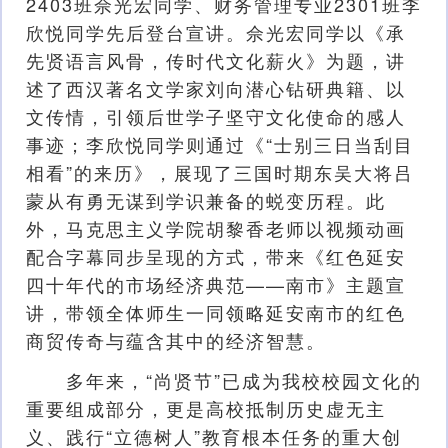
2403班佘光宏同学、财务管理专业2301班李
欣悦同学先后登台宣讲。佘光宏同学以《承
先贤语言风骨，传时代文化薪火》为题，讲
述了西汉著名文学家刘向潜心钻研典籍、以
文传情，引领后世学子坚守文化使命的感人
事迹；李欣悦同学则通过《“士别三日当刮目
相看”的来历》，展现了三国时期东吴大将吕
蒙从有勇无谋到学识兼备的蜕变历程。此
外，马克思主义学院胡黎香老师以视频动画
配合字幕同步呈现的方式，带来《红色延安
四十年代的市场经济典范——南市》主题宣
讲，带领全体师生一同领略延安南市的红色
商贸传奇与蕴含其中的经济智慧。
多年来，“尚贤节”已成为我校校园文化的
重要组成部分，更是高校抵制历史虚无主
义、践行“立德树人”教育根本任务的重大创