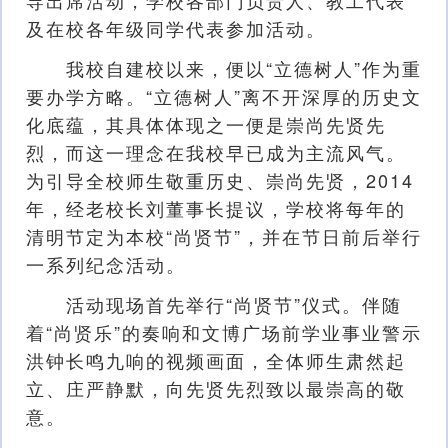
导出席活动，学校各部门负责人、教工代表
及在校各年级同学代表参加活动。
我校自建校以来，便以“立德树人”作为重
要办学方略。“立德树人”离不开深厚的历史文
化底蕴，其具体体现之一便是崇尚先贤先
烈，而这一理念在我校早已成为主流风气。
为引导全校师生敬重历史、崇尚先贤，2014
年，经老校长刘董事长提议，学校将每年的
清明节定为本校“尚贤节”，并在节日前后举行
一系列纪念活动。
活动现场首先举行“尚贤节”仪式。伴随
着“尚贤乐”的奏响和文博广场前学业事业警示
洪钟长鸣九响的视频画面，全体师生肃然起
立、庄严静默，向先贤先烈致以最崇高的敬
意。