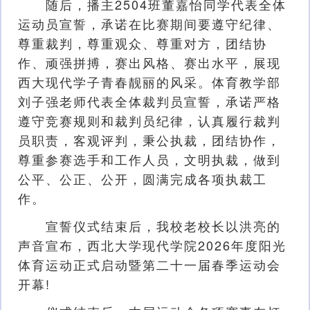
随后，播主2504班董嘉怡同学代表全体
运动员宣誓，承诺在比赛期间要遵守纪律、
尊重裁判，尊重观众、尊重对方，团结协
作、顽强拼搏，赛出风格、赛出水平，展现
西大现代学子青春靓丽的风采。体育教学部
刘子强老师代表全体裁判员宣誓，承诺严格
遵守竞赛规则和裁判员纪律，认真履行裁判
员职责，客观评判，秉公执裁，团结协作，
尊重参赛选手和工作人员，文明执裁，做到
公平、公正、公开，圆满完成各项执裁工
作。
宣誓仪式结束后，我校老校长以洪亮的
声音宣布，西北大学现代学院2026年度阳光
体育运动正式启动暨第二十一届春季运动会
开幕!