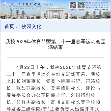
首页
⇌
校园文化
我校2026年体育节暨第二十一届春季运动会圆
满结束
4月22日上午，我校2026年体育节暨第
二十一届春季运动会在灯光球场开幕。我校
老校长刘董事长、党委卜晓军书记、冯筠校
长、张如羽副校长、姜春峰副校长、建设与
发展委员会办公室陈丽主任、刘国靖副校
长、任群杰副校长、高培文副校长等学校领
导及各二级学院(部)主要负责人出席开幕式。