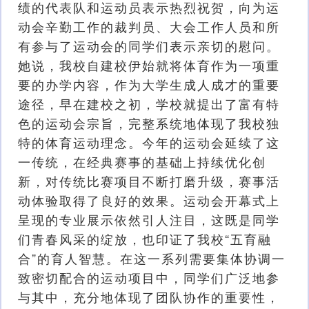
绩的代表队和运动员表示热烈祝贺，向为运
动会辛勤工作的裁判员、大会工作人员和所
有参与了运动会的同学们表示亲切的慰问。
她说，我校自建校伊始就将体育作为一项重
要的办学内容，作为大学生成人成才的重要
途径，早在建校之初，学校就提出了富有特
色的运动会宗旨，完整系统地体现了我校独
特的体育运动理念。今年的运动会延续了这
一传统，在经典赛事的基础上持续优化创
新，对传统比赛项目不断打磨升级，赛事活
动体验取得了良好的效果。运动会开幕式上
呈现的专业展示依然引人注目，这既是同学
们青春风采的绽放，也印证了我校“五育融
合”的育人智慧。在这一系列需要集体协调一
致密切配合的运动项目中，同学们广泛地参
与其中，充分地体现了团队协作的重要性，