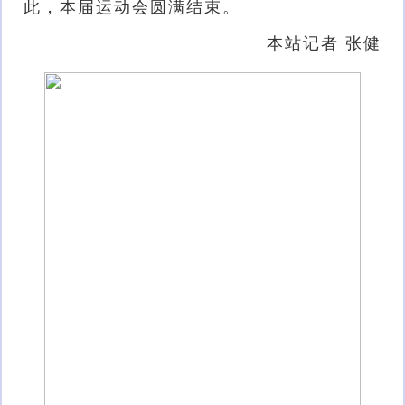
此，本届运动会圆满结束。
本站记者 张健