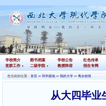
学校简介
图书
档案
学校公告
红色传承
党群工作
二级学院
教授阵容
招生专网
您当前的位置：
首页
⇌
同学园地
⇌
我的大学
⇌
隽永校情
从大四毕业