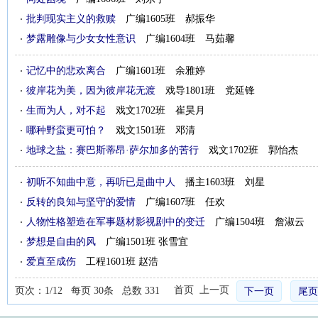
批判现实主义的救赎
广编1605班 郝振华
梦露雕像与少女女性意识
广编1604班 马茹馨
记忆中的悲欢离合
广编1601班 余雅婷
彼岸花为美，因为彼岸花无渡
戏导1801班 党延锋
生而为人，对不起
戏文1702班 崔昊月
哪种野蛮更可怕？
戏文1501班 邓清
地球之盐：赛巴斯蒂昂·萨尔加多的苦行
戏文1702班 郭怡杰
初听不知曲中意，再听已是曲中人
播主1603班 刘星
反转的良知与坚守的爱情
广编1607班 任欢
人物性格塑造在军事题材影视剧中的变迁
广编1504班 詹淑云
梦想是自由的风
广编1501班 张雪宜
爱直至成伤
工程1601班 赵浩
首页 上一页
页次：1/12 每页 30条 总数 331
下一页
尾页