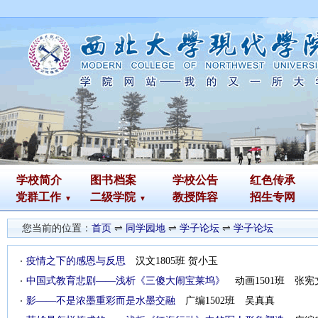
学校简介
图书
档案
学校公告
红色传承
党群工作
二级学院
教授阵容
招生专网
您当前的位置：
首页
⇌
同学园地
⇌
学子论坛
⇌
学子论坛
疫情之下的感恩与反思
汉文1805班 贺小玉
中国式教育悲剧——浅析《三傻大闹宝莱坞》
动画1501班 张宪
影——不是浓墨重彩而是水墨交融
广编1502班 吴真真