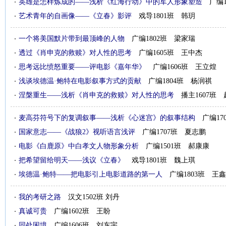
英雄是怎样炼成的——浅析《红海行动》中的军人形象塑造
广编
艺术青年的自画像——《立春》影评
戏导1801班 韩玥
一个将美国默片带到最顶峰的人物
广编1802班 梁家瑞
透过《肖申克的救赎》对人性的思考
广编1605班 王中杰
思考远比愤怒重要——评电影《嘉年华》
广编1606班 王立煌
浅谈埃德温·鲍特在电影叙事方式的贡献
广编1804班 杨润祺
涅槃重生——浅析《肖申克的救赎》对人性的思考
播主1607班
麦高芬符号下的复调叙事——浅析《心迷宫》的叙事结构
广编17
国家意志——《战狼2》视听语言浅评
广编1707班 夏志鹏
电影《白鹿原》中白孝文人物形象分析
广编1501班 郝康康
把希望留给明天——浅议《立春》
戏导1801班 魏上琪
埃德温·鲍特——把电影引上电影道路的第一人
广编1803班 王鑫
我的考研之路
汉文1502班 刘丹
真诚可贵
广编1602班 王盼
同处困境
广编1606班 刘东宇