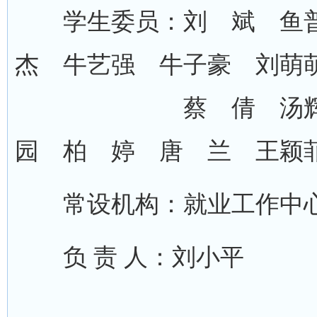
学生委员：刘 斌 鱼普
杰 牛艺强 牛子豪 刘萌
蔡 倩 汤辉涛 
园 柏 婷 唐 兰 王颖
常设机构：就业工作中
负 责 人：刘小平