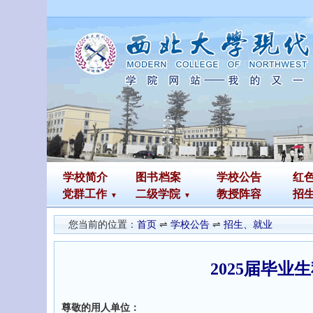
学校简介
图书
档案
学校公告
红
党群工作
二级学院
教授阵容
招
您当前的位置：
首页
⇌
学校公告
⇌
招生、就业
2025届毕
尊敬的用人单位：