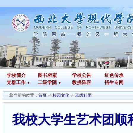
学校简介
图书
档案
学校公告
红色传承
党群工作
二级学院
教授阵容
招生专网
您当前的位置：
首页
⇌
校园文化
⇌
班级社团
我校大学生艺术团顺