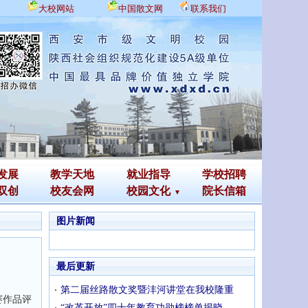
大校网站
中国散文网
联系我们
发展
教学天地
就业指导
学校招聘
双创
校友会网
校园文化
院长信箱
图片新闻
最后更新
第二届丝路散文奖暨沣河讲堂在我校隆重
赛作品评
“改革开放”四十年教育功勋榜榜单揭晓