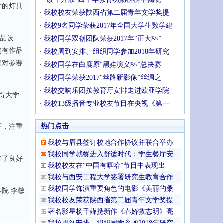
学的灯具
我校校友荣获陕西省第二届青年文学奖提
我校9名同学荣获2017年全国大学生数学建
产品设
我校同学双创团队荣获2017年“正大杯”
均有作品
我校周到安排、组织同学参加2018年研究
家对参赛
我校同学在白鹿原“黑娃演义杯”总决赛
我校同学荣获2017“丝路新影像”丝绸之
我校交响乐团按教育厅安排走进欧亚学院
得大学
我校13级播音专业校友节目在央视《第一
热门点击
下，注重
我校与眉县签订校地合作协议并联合举办
我校同学就餐进入舒适时代：学生餐厅安
立了良好
我校校友在“中国有嘻哈”节目中表现出
我校与西安工程大学签署研究生教育合作
我校同学饰演重要角色的电影《美丽的桑
院 李敏
我校校友荣获陕西省第二届青年文学奖提
著名影星杨千嬅携新作《春娇救志明》亮
我校周到安排、组织同学参加2018年研究