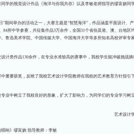
姿同学的视觉设计作品《海洋与你我共存》以及李敏老师指导的缪富娆同
日”期间举办的活动之一，大赛主题是“智慧海洋”，作品涵盖平面设计、
、84所中学参赛，共征集作品3万余件，全国31个省份及港、澳、台地区
学、鲁迅美术学院、中国传媒大学、中国海洋大学等多所知名高校评审专
计类作品130余件，在专业水准较高的赛事中，我校学生能冲破挑战摘
中屡屡获奖，反映了我校艺术设计学院教师在我校的艺术教育方针指引
专业中树立了我校良好的形象，扩大了影响力，为同学们的专业学习树
艺术设计学
的唱响》缪富娆 指导教师：李敏