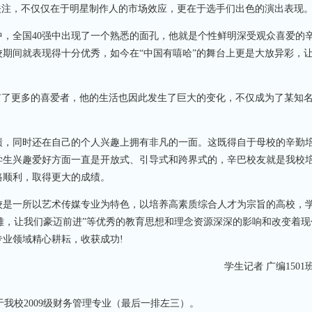
关注，不仅仅在于明星制作人的市场效应，更在于选手们出色的演出表现
全国40强中出现了一个熟悉的面孔，他就是个性鲜明深受观众喜爱的
校期间就表现得十分优秀，如今在“中国有嘻哈”的舞台上更是大放异彩，
了更多的喜爱者，他的生活也因此发生了巨大的变化，不仅成为了某知
，同时还在自己的个人兴趣上拥有非凡的一面。这既得自于母校的辛勤
学生兴趣爱好方面一直是开放式、引导式和跨界式的，辛巴校友就是我校
路顺利，取得更大的成绩。
是一所以艺术传媒专业为特色，以培养高素质综合人才为宗旨的高校，
英雄，让我们豪迈前进”等优秀的教育思想和理念资源深深的影响和改变着现
业领域精心耕耘，收获成功!
学生记者 广编1501班
我校2009级财务管理专业（最后一排左三）。