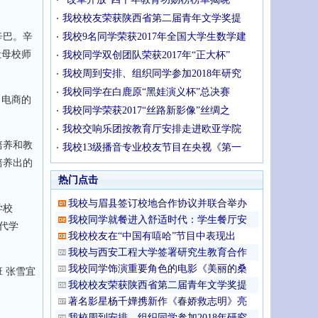
。
我校校友荣获陕西省第二届青年文学奖提
辛巴。辛
我校9名同学荣获2017年全国大学生数学建
让母校师
我校同学双创团队荣获2017年“正大杯”
我校周到安排、组织同学参加2018年研究
我校同学在白鹿原“黑娃演义杯”总决赛
名电商的
我校同学荣获2017“丝路新影像”丝绸之
我校交响乐团按教育厅安排走进欧亚学院
培养和教
我校13级播音专业校友节目在央视《第一
培养出的
热门点击
我校与眉县签订校地合作协议并联合举办
学校
我校同学就餐进入舒适时代：学生餐厅安
代学
我校校友在“中国有嘻哈”节目中表现出
我校与西安工程大学签署研究生教育合作
我校同学饰演重要角色的电影《美丽的桑
 张雪宜
我校校友荣获陕西省第二届青年文学奖提
著名影星杨千嬅携新作《春娇救志明》亮
我校周到安排、组织同学参加2018年研究