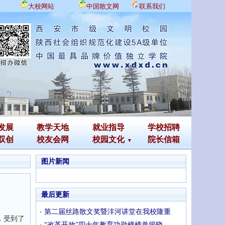
大校网站
中国散文网
联系我们
发展
教学天地
就业指导
学校招聘
双创
校友会网
校园文化
院长信箱
图片新闻
最后更新
第二届丝路散文奖暨沣河讲堂在我校隆重
，受到了
“改革开放”四十年教育功勋榜榜单揭晓