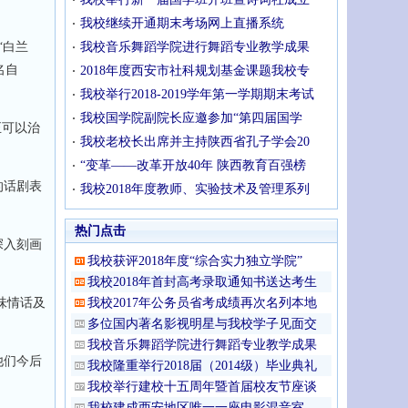
我校继续开通期末考场网上直播系统
“白兰
我校音乐舞蹈学院进行舞蹈专业教学成果
名自
2018年度西安市社科规划基金课题我校专
我校举行2018-2019学年第一学期期末考试
我校国学院副院长应邀参加“第四届国学
正可以治
我校老校长出席并主持陕西省孔子学会20
“变革——改革开放40年 陕西教育百强榜
的话剧表
我校2018年度教师、实验技术及管理系列
热门点击
深入刻画
我校获评2018年度“综合实力独立学院”
我校2018年首封高考录取通知书送达考生
味情话及
我校2017年公务员省考成绩再次名列本地
多位国内著名影视明星与我校学子见面交
我校音乐舞蹈学院进行舞蹈专业教学成果
他们今后
我校隆重举行2018届（2014级）毕业典礼
我校举行建校十五周年暨首届校友节座谈
我校建成西安地区唯一一座电影混音室