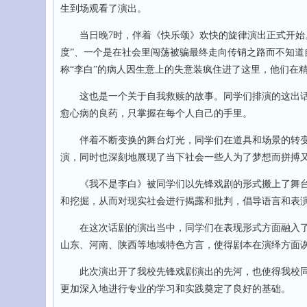
生到场观看了演出。
当日晚7时，伴着《快乐颂》欢快的旋律演出正式开始。
度”、一个是在社会里闯荡被骗最终走向传销之路而不知道
称“李白”的病人因生意上的失意装疯住进了这里，他们在
这也是一个关于自我救赎的故事。同学们排演的这出话剧
愈心病的良药，只掌握在每个人自己的手里。
伴着不断变换的舞台灯光，同学们在道具和场景的转变
演，同时也深刻地展现了当下社会一些人为了梦想而拼搏
《我不是李白》被同学们以先锋戏剧的形式搬上了舞台
和挖掘，从而对现实社会进行揭露和批判，倡导语言和表
在这次话剧的演出当中，同学们在表现形式方面融入了抖
山东、河南、陕西等地域特色方言，使得剧本在演绎方面
此次演出开了我校先锋戏剧演出的先河，也使得我校同
更加深入地进行专业的学习和实践奠定了良好的基础。