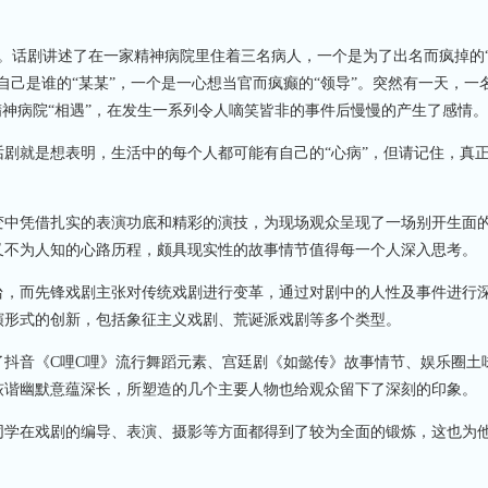
话剧讲述了在一家精神病院里住着三名病人，一个是为了出名而疯掉的
自己是谁的“某某”，一个是一心想当官而疯癫的“领导”。突然有一天，一
精神病院“相遇”，在发生一系列令人嘀笑皆非的事件后慢慢的产生了感情。
就是想表明，生活中的每个人都可能有自己的“心病”，但请记住，真
中凭借扎实的表演功底和精彩的演技，为现场观众呈现了一场别开生面
又不为人知的心路历程，颇具现实性的故事情节值得每一个人深入思考。
，而先锋戏剧主张对传统戏剧进行变革，通过对剧中的人性及事件进行
演形式的创新，包括象征主义戏剧、荒诞派戏剧等多个类型。
音《C哩C哩》流行舞蹈元素、宫廷剧《如懿传》故事情节、娱乐圈土
诙谐幽默意蕴深长，所塑造的几个主要人物也给观众留下了深刻的印象。
学在戏剧的编导、表演、摄影等方面都得到了较为全面的锻炼，这也为