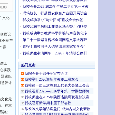
我校召开2025-2026学年第二学期第一次教
00:00
冯筠校长一行赴西安数智产业园开展访企
在文化
我校成功举办“访企拓岗”暨校企合作签
我校2026年教职工趣味运动会暨乒羽联赛
我校成功举办教师科学护嗓与声音美化专
化创意设
第二十一届紫香槐杯全国网络文学大赛评
化创意产
喜报！我校同学入选第四届国家奖学金“
”赛
我校师生参演丙午（2026）年清明公祭轩
进工
热门点击
中心实践
我院召开干部任免宣布会议
，迅速组
我校举行2026迎新年教职工联欢会
创意设计
我校第一届三次教职工代表大会暨工会会
我校召开2025—2026学年第一学期教师聘
我校师生在2025年陕西省跳绳联赛总决赛
俗文化元
我校召开新学期中层干部会议
向。在本
陈长吟文学馆访客盈门 成为古城文化新热
秀奖;
我校举行教师AI赋能系列专题培训启动仪