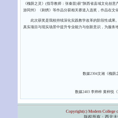
《槐荫之灵》(指导教师：张秦苗)获“陕西省县域文化创意
游同州》《刺绣》等作品分获相关赛道入选奖，作品在文
此次获奖是我校持续深化实践教学改革的阶段性成果。
真实项目与现实场景中提升专业能力与创新意识，为服务
数媒2304文湘《槐
数媒2403 李烨梓 黄梓
Copyright(c) Modern College o
版权所有：西北大