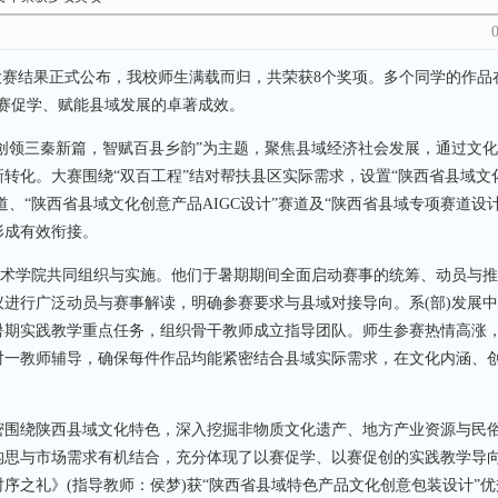
赛结果正式公布，我校师生满载而归，共荣获8个奖项。多个同学的作品
以赛促学、赋能县域发展的卓著成效。
创领三秦新篇，智赋百县乡韵”为主题，聚焦县域经济社会发展，通过文
转化。大赛围绕“双百工程”结对帮扶县区实际需求，设置“陕西省县域文
、“陕西省县域文化创意产品AIGC设计”赛道及“陕西省县域专项赛道设计
形成有效衔接。
术学院共同组织与实施。他们于暑期期间全面启动赛事的统筹、动员与推
进行广泛动员与赛事解读，明确参赛要求与县域对接导向。系(部)发展
暑期实践教学重点任务，组织骨干教师成立指导团队。师生参赛热情高涨
对一教师辅导，确保每件作品均能紧密结合县域实际需求，在文化内涵、
密围绕陕西县域文化特色，深入挖掘非物质文化遗产、地方产业资源与民
构思与市场需求有机结合，充分体现了以赛促学、以赛促创的实践教学导
序之礼》(指导教师：侯梦)获“陕西省县域特色产品文化创意包装设计”优