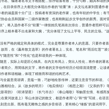
的书名、编者署名等文字相搭配，排序错落有致，十分匀称，颇具和谐的
在目录排序上大都充分体现出作者的“轻重”来：从文坛名家到普通作者
作者的涵盖面十分广泛：投稿者有资深的老作家，也有年轻的中学生；有
家协会会员和国家一二级作家教授，也有刚刚起步文学创作的新秀。面对
轨”，将入选作者不分“轻重”一律按姓氏笔画依次排出，普通作者照样可
序上根本看不出名家和大腕，“充分体现了文坛上平等、民主的立场。”
没有严格的规定和具体的模式，完全是尊重作者本人的意愿。只要作者喜
故而，在《嬴牟散文选萃》的作者署名上，实名、笔名和“雨后红莲”“凌
的“随意性”和“个性化”也是和谐美的一种体现。
随意，实际上却是匠心独具。在内文布局上，突出人性化，将作者的署名
作者简介。用简练的文字，将作者的文学创作经历介绍得清清楚楚，让读
解作者和谐相融，体现了精致而和谐的结构艺术。
与全篇意境谐调，意蕴一致，巧妙地绘形传神，还要注意音节的和谐。《
典雅相结合。从《故乡的明月》《地瓜情结》《相思之期》《父亲的手》
光影荷韵》《听涛望星》《长勺吊古》《泰山颂歌》等触景生情、有感而
在黄河故道上》等山水游记的散文，都是作者用“心”和“情”写就，在语
上刻意出新。既有毫无雕饰之感的乡音俗语，更有精心“锤炼”的遣词用字