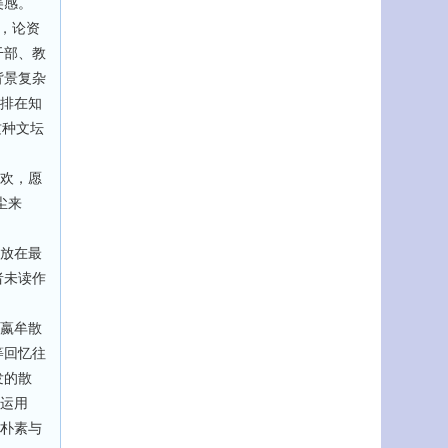
美感。
，论资
干部、教
背景复杂
以排在知
这种文坛
欢，愿
尘来
放在最
者未读作
嬴牟散
等回忆往
发的散
言运用
。朴素与