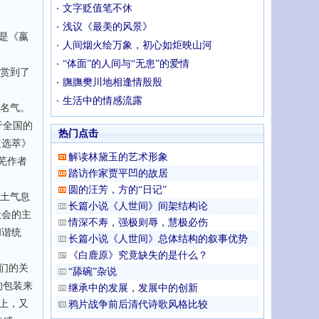
文字贬值笔不休
浅议《最美的风景》
是《嬴
人间烟火绘万象，初心如炬映山河
“体面”的人间与“无患”的爱情
赏到了
膴膴樊川地相逢情殷殷
生活中的情感流露
名气。
于全国的
热门点击
文选萃》
解读林黛玉的艺术形象
芜作者
踏访作家贾平凹的故居
圆的汪芳，方的“日记”
土气息
长篇小说《人世间》间架结构论
社会的主
情深不寿，强极则辱，慧极必伤
和谐统
长篇小说《人世间》总体结构的叙事优势
《白鹿原》究竟缺失的是什么？
们的关
“舔碗”杂说
的包装来
继承中的发展，发展中的创新
局上，又
鸦片战争前后清代诗歌风格比较