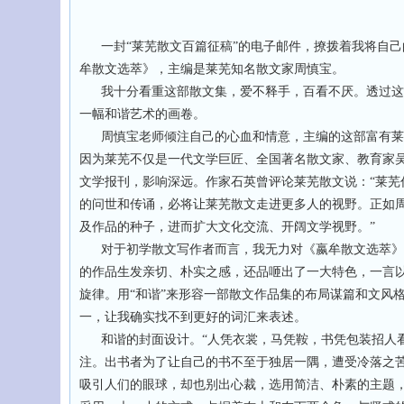
一封“莱芜散文百篇征稿”的电子邮件，撩拨着我将自己
牟散文选萃》，主编是莱芜知名散文家周慎宝。
我十分看重这部散文集，爱不释手，百看不厌。透过这
一幅和谐艺术的画卷。
周慎宝老师倾注自己的心血和情意，主编的这部富有莱
因为莱芜不仅是一代文学巨匠、全国著名散文家、教育家
文学报刊，影响深远。作家石英曾评论莱芜散文说：“莱芜
的问世和传诵，必将让莱芜散文走进更多人的视野。正如
及作品的种子，进而扩大文化交流、开阔文学视野。”
对于初学散文写作者而言，我无力对《嬴牟散文选萃》
的作品生发亲切、朴实之感，还品咂出了一大特色，一言以
旋律。用“和谐”来形容一部散文作品集的布局谋篇和文风
一，让我确实找不到更好的词汇来表述。
和谐的封面设计。“人凭衣裳，马凭鞍，书凭包装招人看
注。出书者为了让自己的书不至于独居一隅，遭受冷落之
吸引人们的眼球，却也别出心裁，选用简洁、朴素的主题，巧