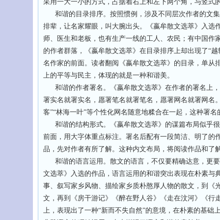
采用一大一小的方式，占据着右上和左下两个角，与竖式
和谐的目录排序。按照惯例，涉及不同层次作者的文集，
排辈，让名家耀眼，叫大腕出头。《嬴牟散文选萃》入选
师、医生和老板，也有生产一线的工人、农民；有中国作
的作者群落，《嬴牟散文选萃》在目录排序上却出现了“越
名作家的前面。读者翻阅《嬴牟散文选萃》的目录，单从排
上的平等与民主，体现的就是一种和谐美。
和谐的作者署名。《嬴牟散文选萃》在作者的署名上，
署实名就署实名，愿署笔名就署笔名，愿署网名就署网名。
客”“林海一叶”等个性化网名随意地糅合在一起，这种署名
和谐的结构形式。《嬴牟散文选萃》的谋篇布局似乎很
前面，用大字体重点标注。署名后配有一段简洁、明了的
品，先对作者有所了解。这种内文布局，将阅读作品和了
和谐的语言运用。散文的语言，不仅要精确达意，更要
文选萃》入选的作品，语言运用的和谐突出表现在朴素与
事、叙写家乡风物、描绘家乡质朴憨厚人物的散文，到《
文，再到《房干游记》《醉在野人谷》《走在汶河》《行走
上，表现出了一种“新而不失自然”的意境，在朴素的基础