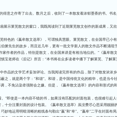
的得意之作寄了出去。数月之后，收到了一本散发着浓郁墨香的书。书名
扇展示莱芜散文的窗口，我既阅读到了近期莱芜散文创作的新成果，又欣
芜特色的《嬴牟散文选萃》，可谓独具慧眼。莱芜散文，在全国早已小有
吴伯箫先生的故乡，而且近几年，更有一批文学新人的散文作品不断涌现
作家作者的作品，特别是散文，在全国来讲是有相当地位的。”《嬴牟散
周慎宝老师在《后记》所言：“本书将在众多读者中播下了解莱芜、了解莱
中作品的文学艺术妄加评论。当我阅读完所有的作品，除了对散发浓浓乡
蔽之，就是两个字：“和谐”。和谐，是中国传统文化的精华，也是当今
格调，不免沾染牵强附会之嫌。但是，《嬴牟散文选萃》的内容和形式的
。”即使是一本内容不错的书，如果没有匹配的封面包装，也很难引起人
苦，十分注重封面的设计包装。《嬴牟散文选萃》虽没费尽心思采用靓丽
妙地运用明暗清晰的粗线条勾勒出“嬴”和“牟”。“嬴牟”二字在封面布