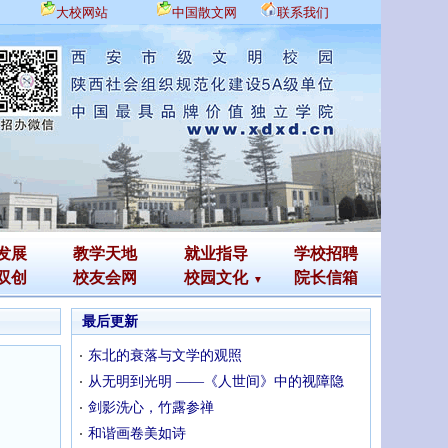
大校网站
中国散文网
联系我们
发展
教学天地
就业指导
学校招聘
双创
校友会网
校园文化
院长信箱
最后更新
东北的衰落与文学的观照
从无明到光明 ——《人世间》中的视障隐
剑影洗心，竹露参禅
和谐画卷美如诗